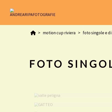
motion cup riviera
foto singole e d
FOTO SINGO
valle peligna
GATTEO
TABOR