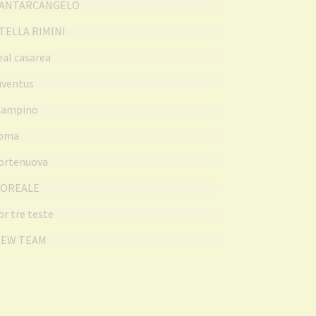
STELLA RIMINI
real casarea
juventus
ciampino
roma
cortenuova
BOREALE
tor tre teste
NEW TEAM