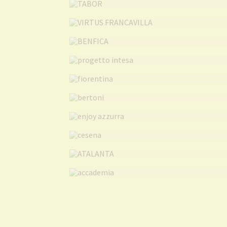
VIRTUS
BENFICA
progetto intesa
fiorentina
bertoni
enjoy azzurra
cesena
ATALANTA
accademia