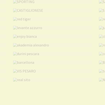
 FRANCAVILLA
CASTIGLIONESE
red tiger
levante azzurro
enjoy bianca
akademia alexandro
durini pescara
barcellona
VIS PESARO
real sito