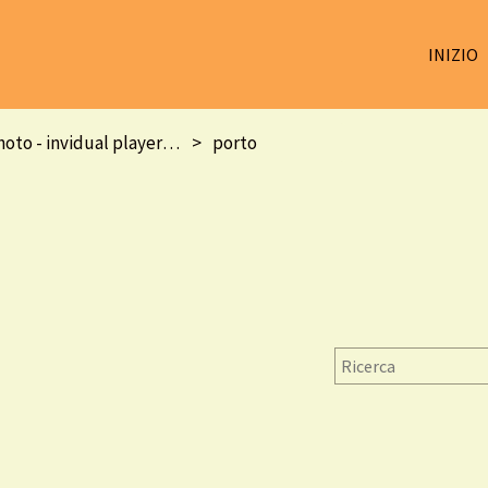
INIZIO
team photo - invidual player -squadra e foto singole
porto