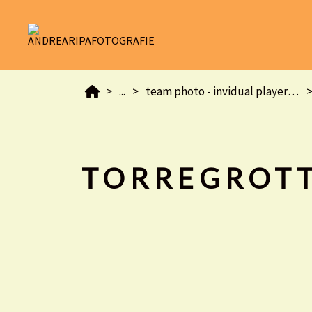
...
team photo - invidual player -squadra e foto singole
TORREGROT