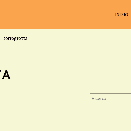
INIZIO
torregrotta
TA